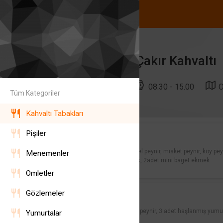
Çakır Kahvaltı
08.30 - 15.00
O
Tüm Kategoriler
Kahvaltı Tabakları
Kahvaltı Tabağı
Pişiler
495,00 ₺
Beyaz peynir, kaşar peyniri, tel peynir, misket peynir, köy pe
Menemenler
domates, köy biberi, salatalık, 2adet mini baget ekmek
Omletler
FIT Kahvaltı Tabağı
Gözlemeler
350,00 ₺
Beyaz peynir, tel peynir, örgü peynir, 3 adet haşlanmış yumu
Yumurtalar