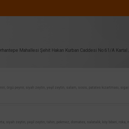
rhantepe Mahallesi Şehit Hakan Kurban Caddesi No:61/A Kartal /
yniri, örgü peynir, siyah zeytin, yeşil zeytin, salam, sosis, patates kızartması, siga
rta, siyah zeytin, yeşil zeytin, tahin, pekmez, domates, salatalık, köy biberi, roka