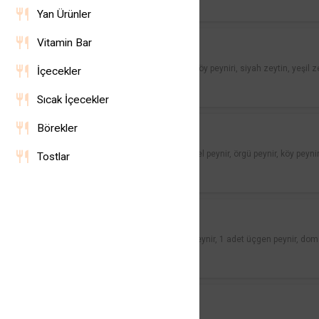
Yan Ürünler
Hızlı Kahvaltı Tabağı
Vitamin Bar
350,00 ₺
Beyaz peynir, kaşar peyniri, köy peyniri, siyah zeytin, yeşil 
İçecekler
Sıcak İçecekler
Peynir Tabağı
Börekler
285,00 ₺
Beyaz peynir, kaşar peyniri, tel peynir, örgü peynir, köy peynir
Tostlar
Simit Tabağı
250,00 ₺
1 adet simit, 1 dilim beyaz peynir, 1 adet üçgen peynir, dom
Anne Kahvaltısı
495,00 ₺